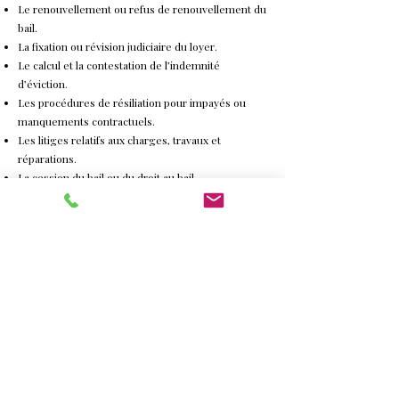
Le renouvellement ou refus de renouvellement du
bail.
La fixation ou révision judiciaire du loyer.
Le calcul et la contestation de l’indemnité
d’éviction.
Les procédures de résiliation pour impayés ou
manquements contractuels.
Les litiges relatifs aux charges, travaux et
réparations.
La cession du bail ou du droit au bail.
Le rôle du Cabinet :
Sécuriser vos droits et anticiper les risques.
Définir la meilleure stratégie judiciaire ou amiable.
Vous représenter devant le tribunal judiciaire ou
en référé en cas d’urgence.
Vous avez des questions ? N'hésitez pas à
contacter le Cabinet pour tout renseignement.
Nous prendrons le temps d'en discuter ensemble.