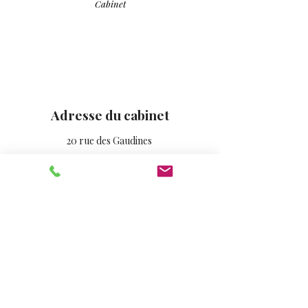
Cabinet
Adresse du cabinet
20 rue des Gaudines
78100 SAINT-GERMAIN-EN-LAYE
Téléphone
01 88 31 69 18
E-mail
contact@camillejolyavocat.fr