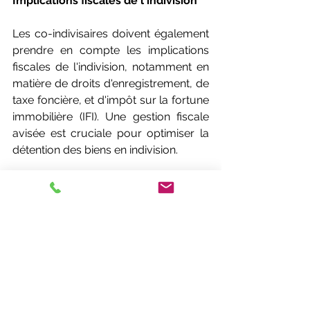
Implications fiscales de l'indivision
Les co-indivisaires doivent également 
prendre en compte les implications 
fiscales de l'indivision, notamment en 
matière de droits d'enregistrement, de 
taxe foncière, et d'impôt sur la fortune 
immobilière (IFI). Une gestion fiscale 
avisée est cruciale pour optimiser la 
détention des biens en indivision.
****
Naviguer dans les méandres de 
l'indivision requiert une 
compréhension approfondie des lois 
en vigueur et une bonne dose de 
diplomatie. La convention d'indivision 
et le recours à des professionnels du 
droit sont des outils précieux pour 